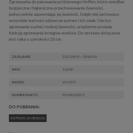
Zgrzewarka do pakowania próżniowego Hoffen, które umożliwi
bezpieczne i higieniczne przechowywanie żywności,
jednocześnie zapewniając jej świeżość. Dzięki niej zachowasz
wszystkie wartości odżywcze potraw i ich smak. Oprócz
zgrzewania suchej i mokrej żywności, urządzenie posiada
funkcję zgrzewania brzegów worków. Do zestawu dołączona
jest rolka o szerokości 20 cm.
ZASILANIE
220-240 V~, 50/60 Hz
MOC
110 W
MODEL
VS-3071
NUMER PARTII
POJM230071
DO POBRANIA:
INSTRUKCJA OBSŁUGI