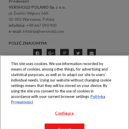
Producent
VERSHOLD POLAND Sp. z o.o.
ul. Żwirki i Wigury 16A
02-092 Warszawa, Polska
infolinia:
+48 667 090 903
e-mail:
infolinia@vershold.com
POLEĆ ZNAJOMYM:
This site uses cookies. We use information recorded by
means of cookies, among other things, for advertising and
statistical purposes, as well as to adapt our site to users’
individual needs. Using our website without changing cookie
settings means that they will be stored on your device. By
Produkty dostępne
using the site you consent to the use of cookies in
wyłącznie w sklepach
accordance with your current browser settings
Polityka
Prywatności
Configure
Copyright 2019 Jeronimo Martins Polska S.A.