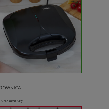
AROWNICA
ły strumień pary