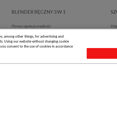
BLENDER RĘCZNY 3 W 1
SZ
Płynna regulacja prędkości
Dzię
s, among other things, for advertising and
eeds. Using our website without changing cookie
e you consent to the use of cookies in accordance