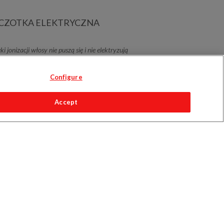
CZOTKA ELEKTRYCZNA
ki jonizacji włosy nie puszą się i nie elektryzują
Configure
Accept