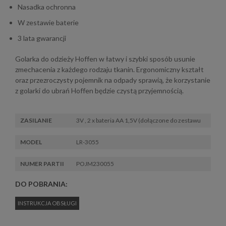
Nasadka ochronna
W zestawie baterie
3 lata gwarancji
Golarka do odzieży Hoffen w łatwy i szybki sposób usunie
zmechacenia z każdego rodzaju tkanin. Ergonomiczny kształt
oraz przezroczysty pojemnik na odpady sprawią, że korzystanie
z golarki do ubrań Hoffen będzie czystą przyjemnością.
ZASILANIE
3V , 2 x bateria AA 1,5V (dołączone do zestawu
MODEL
LR-3055
NUMER PARTII
POJM230055
DO POBRANIA:
INSTRUKCJA OBSŁUGI