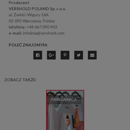
Producent
VERSHOLD POLAND Sp. z o.o.
ul. Żwirki i Wigury 16A
02-092 Warszawa, Polska
infolinia:
+48 667 090 903
e-mail:
infolinia@vershold.com
POLEĆ ZNAJOMYM:
ZOBACZ TAKŻE:
PAROWNICA