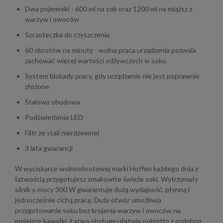
Dwa pojemniki - 600 ml na sok oraz 1200 ml na miąższ z
warzyw i owoców
Szczoteczka do czyszczenia
60 obrotów na minutę - wolna praca urządzenia pozwala
zachować więcej wartości odżywczych w soku
System blokady pracy, gdy urządzenie nie jest poprawnie
złożone
Stalowa obudowa
Podświetlenie LED
Filtr ze stali nierdzewnej
3 lata gwarancji
W wyciskarce wolnoobrotowej marki Hoffen każdego dnia z
łatwością przygotujesz smakowite świeże soki. Wytrzymały
silnik o mocy 300 W gwarantuje dużą wydajność, płynną i
jednocześnie cichą pracę. Duży otwór umożliwia
przygotowanie soku bez krojenia warzyw i owoców na
mniejsze kawałki. Łatwą obsługę ułatwia pokrętło z ozdobną