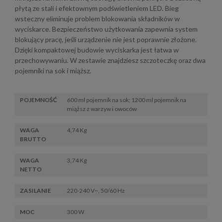
płytą ze stali i efektownym podświetleniem LED. Bieg
wsteczny eliminuje problem blokowania składników w
wyciskarce. Bezpieczeństwo użytkowania zapewnia system
blokujący pracę, jeśli urządzenie nie jest poprawnie złożone.
Dzięki kompaktowej budowie wyciskarka jest łatwa w
przechowywaniu. W zestawie znajdziesz szczoteczkę oraz dwa
pojemniki na sok i miąższ.
POJEMNOŚĆ
600 ml pojemnik na sok; 1200 ml pojemnik na
miąższ z warzyw i owoców
WAGA
4,74 Kg
BRUTTO
WAGA
3,74 Kg
NETTO
ZASILANIE
220-240 V~, 50/60 Hz
MOC
300 W