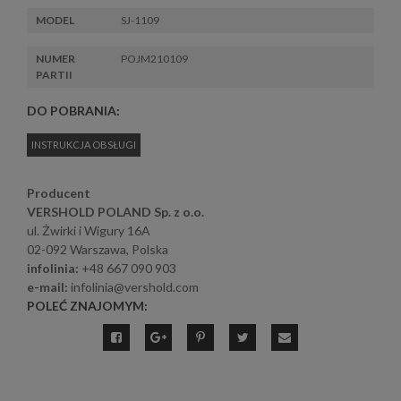
MODEL
SJ-1109
NUMER
POJM210109
PARTII
DO POBRANIA:
INSTRUKCJA OBSŁUGI
Producent
VERSHOLD POLAND Sp. z o.o.
ul. Żwirki i Wigury 16A
02-092 Warszawa, Polska
infolinia:
+48 667 090 903
e-mail:
infolinia@vershold.com
POLEĆ ZNAJOMYM: