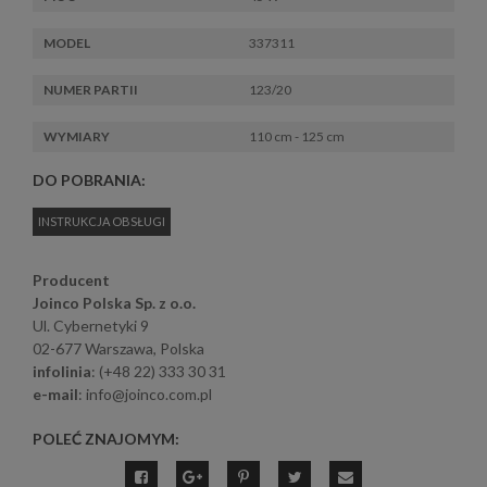
MODEL
337311
NUMER PARTII
123/20
WYMIARY
110 cm - 125 cm
DO POBRANIA:
INSTRUKCJA OBSŁUGI
Producent
Joinco Polska Sp. z o.o.
Ul. Cybernetyki 9
02-677 Warszawa, Polska
infolinia
: (+48 22) 333 30 31
e-mail
: info@joinco.com.pl
POLEĆ ZNAJOMYM: