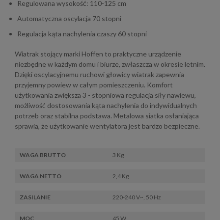
Regulowana wysokość: 110-125 cm
Automatyczna oscylacja 70 stopni
Regulacja kąta nachylenia czaszy 60 stopni
Wiatrak stojący marki Hoffen to praktyczne urządzenie
niezbędne w każdym domu i biurze, zwłaszcza w okresie letnim.
Dzięki oscylacyjnemu ruchowi głowicy wiatrak zapewnia
przyjemny powiew w całym pomieszczeniu. Komfort
użytkowania zwiększa 3 - stopniowa regulacja siły nawiewu,
możliwość dostosowania kąta nachylenia do indywidualnych
potrzeb oraz stabilna podstawa. Metalowa siatka osłaniająca
sprawia, że użytkowanie wentylatora jest bardzo bezpieczne.
WAGA BRUTTO
3 Kg
WAGA NETTO
2,4 Kg
ZASILANIE
220-240 V~, 50 Hz
MOC
45 W