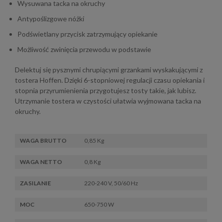
Wysuwana tacka na okruchy
Antypoślizgowe nóżki
Podświetlany przycisk zatrzymujący opiekanie
Możliwość zwinięcia przewodu w podstawie
Delektuj się pysznymi chrupiącymi grzankami wyskakującymi z
tostera Hoffen. Dzięki 6-stopniowej regulacji czasu opiekania i
stopnia przyrumienienia przygotujesz tosty takie, jak lubisz.
Utrzymanie tostera w czystości ułatwia wyjmowana tacka na
okruchy.
WAGA BRUTTO
0,85 Kg
WAGA NETTO
0,8 Kg
ZASILANIE
220-240 V, 50/60 Hz
MOC
650-750 W