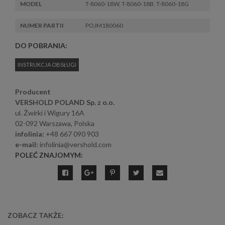
MODEL
T-8060-18W, T-8060-18B, T-8060-18G
NUMER PARTII
POJM180060
DO POBRANIA:
INSTRUKCJA OBSŁUGI
Producent
VERSHOLD POLAND Sp. z o.o.
ul. Żwirki i Wigury 16A
02-092 Warszawa, Polska
infolinia:
+48 667 090 903
e-mail:
infolinia@vershold.com
POLEĆ ZNAJOMYM:
ZOBACZ TAKŻE: