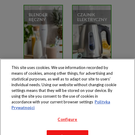
BLENDER
CZAJNIK
RĘCZNY
ELEKTRYCZNY
This site uses cookies. We use information recorded by
means of cookies, among other things, for advertising and
statistical purposes, as well as to adapt our site to users’
individual needs. Using our website without changing cookie
settings means that they will be stored on your device. By
Produkty dostępne
using the site you consent to the use of cookies in
wyłącznie w sklepach
accordance with your current browser settings
Polityka
Prywatności
Configure
Copyright 2019 Jeronimo Martins Polska S.A.