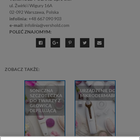
ul. Żwirki i Wigury 16A
02-092 Warszawa, Polska
infolinia:
+48 667 090 903
e-mail:
infolinia@vershold.com
POLEĆ ZNAJOMYM:
ZOBACZ TAKŻE:
SONICZNA
URZĄDZENIE DO
SZCZOTECZKA
MIKRODERMABRAZJI
DO TWARZY Z
GŁOWICĄ
DEPILUJĄCĄ