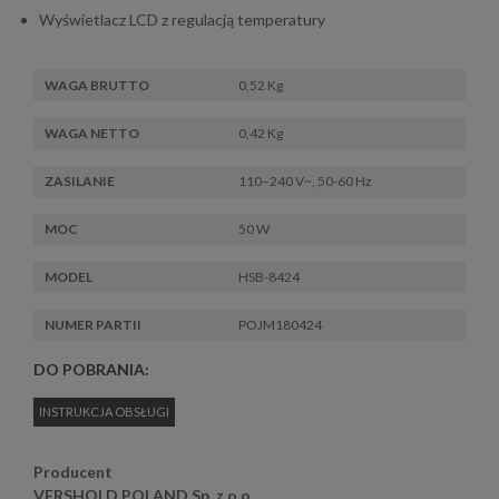
Wyświetlacz LCD z regulacją temperatury
WAGA BRUTTO
0,52 Kg
WAGA NETTO
0,42 Kg
ZASILANIE
110–240 V~, 50-60 Hz
MOC
50 W
MODEL
HSB-8424
NUMER PARTII
POJM180424
DO POBRANIA:
INSTRUKCJA OBSŁUGI
Producent
VERSHOLD POLAND Sp. z o.o.