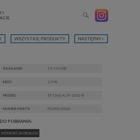
 I
ACJE
I
WSZYSTKIE PRODUKTY
NASTĘPNY>
ZASILANIE
5 V 1 A USB
MOC
1,5 W
MODEL
ST-1562-A, ST-1562-B
NUMER PARTII
POJM210562
DO POBRANIA:
INSTRUKCJA OBSŁUGI