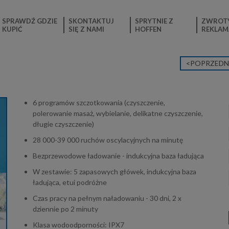
SPRAWDŹ GDZIE
SKONTAKTUJ
SPRYTNIE Z
ZWROTY
KUPIĆ
SIĘ Z NAMI
HOFFEN
REKLAM
<POPRZEDN
6 programów szczotkowania (czyszczenie,
polerowanie masaż, wybielanie, delikatne czyszczenie,
długie czyszczenie)
28 000-39 000 ruchów oscylacyjnych na minutę
Bezprzewodowe ładowanie - indukcyjna baza ładująca
W zestawie: 5 zapasowych główek, indukcyjna baza
ładująca, etui podróżne
Czas pracy na pełnym naładowaniu -
30 dni, 2 x
dziennie po
2 minuty
Klasa wodoodporności: IPX7