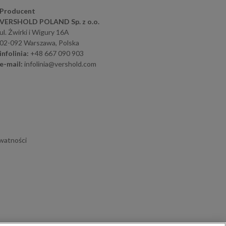
Producent
VERSHOLD POLAND Sp. z o.o.
ul. Żwirki i Wigury 16A
02-092 Warszawa, Polska
infolinia:
+48 667 090 903
e-mail:
infolinia@vershold.com
ywatności