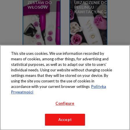
ZESTAW DO
URZĄDZENIE DO
WŁOSÓW
PEELINGU
KAWITACYJNEGO
This site uses cookies. We use information recorded by
means of cookies, among other things, for advertising and
statistical purposes, as well as to adapt our site to users’
individual needs. Using our website without changing cookie
settings means that they will be stored on your device. By
Produkty dostępne
using the site you consent to the use of cookies in
wyłącznie w sklepach
accordance with your current browser settings
Polityka
Prywatności
Configure
Copyright 2019 Jeronimo Martins Polska S.A.
Accept
Regulamin serwisu
Polityka prywatności