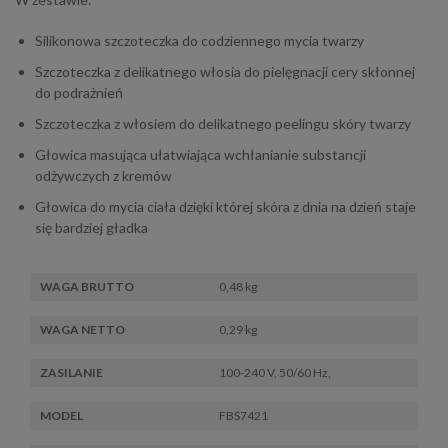
Silikonowa szczoteczka do codziennego mycia twarzy
Szczoteczka z delikatnego włosia do pielęgnacji cery skłonnej
do podrażnień
Szczoteczka z włosiem do delikatnego peelingu skóry twarzy
Głowica masująca ułatwiająca wchłanianie substancji
odżywczych z kremów
Głowica do mycia ciała dzięki której skóra z dnia na dzień staje
się bardziej gładka
WAGA BRUTTO
0,48 kg
WAGA NETTO
0,29 kg
ZASILANIE
100-240 V, 50/60 Hz,
MODEL
FBS7421