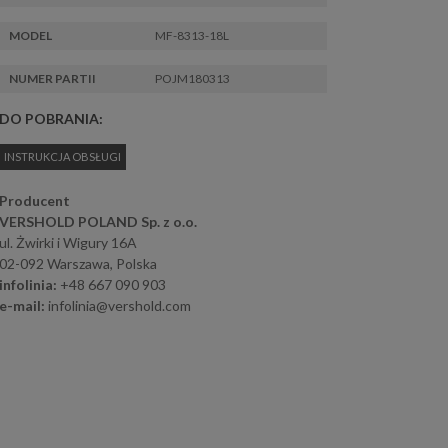
MODEL
MF-8313-18L
NUMER PARTII
POJM180313
DO POBRANIA:
INSTRUKCJA OBSŁUGI
Producent
VERSHOLD POLAND Sp. z o.o.
ul. Żwirki i Wigury 16A
02-092 Warszawa, Polska
infolinia:
+48 667 090 903
e-mail:
infolinia@vershold.com