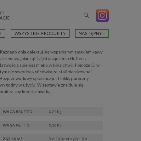
 I
ACJE
I
WSZYSTKIE PRODUKTY
NASTĘPNY>
Każdego dnia delektuj się wspaniałym smakiem kawy
z kremową pianką!Dzięki urządzeniu Hoffen z
łatwością spienisz mleko w kilka chwil. Pomoże Ci w
tym niezawodna końcówka ze stali nierdzewnej.
Bezprzewodowy spieniacz jest lekki, poręczny i
wygodny w użyciu. W zestawie znajduje się
praktyczny kubek z miarką.
WAGA BRUTTO
0,24 Kg
WAGA NETTO
0,16 Kg
ZASILANIE
3 V, 2 x bateria AA 1,5 V