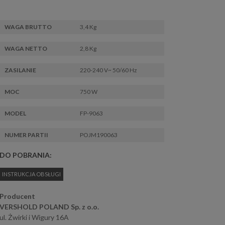
WAGA BRUTTO
3,4 Kg
WAGA NETTO
2,8 Kg
ZASILANIE
220-240 V~ 50/60 Hz
MOC
750 W
MODEL
FP-9063
NUMER PARTII
POJM190063
DO POBRANIA:
INSTRUKCJA OBSŁUGI
Producent
VERSHOLD POLAND Sp. z o.o.
ul. Żwirki i Wigury 16A