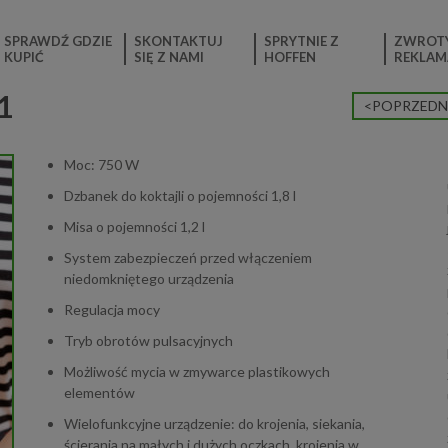
SPRAWDŹ GDZIE
SKONTAKTUJ
SPRYTNIE Z
ZWROTY
KUPIĆ
SIĘ Z NAMI
HOFFEN
REKLAM
1
<POPRZEDN
Moc: 750 W
Dzbanek do koktajli o pojemności 1,8 l
Misa o pojemności 1,2 l
System zabezpieczeń przed włączeniem
niedomkniętego urządzenia
Regulacja mocy
Tryb obrotów pulsacyjnych
Możliwość mycia w zmywarce plastikowych
elementów
Wielofunkcyjne urządzenie: do krojenia, siekania,
ścierania na małych i dużych oczkach, krojenia w