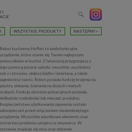
 I
ACJE
I
WSZYSTKIE PRODUKTY
NASTĘPNY>
Robot kuchenny Hoffen to wielofunkcyjne
urządzenie, które stanie się Twoim najlepszym
pomocnikiem w kuchni. Z łatwością przygotujesz z
jego pomocą pyszne sałatki, smoothie, wyciśniesz
sok z cytrusów, ubijesz białko i śmietanę, a także
zagnieciesz ciasto. Robot posiada funkcję krojenia na
plastry, siekania, ścierania na dużych i małych
oczkach. Funkcja obrotów pulsacyjnych pozwala
delikatnie rozdrabniać lub mieszać produkty.
Bezpieczeństwo użytkowania zapewnia system
zabezpieczeń przed włączeniem niedomkniętego
urządzenia. Wszystkie plastikowe elementy oraz
ostrza bez problemu umyjesz w zmywarce. W
zestawie znajduje się misa oraz dzbanek.