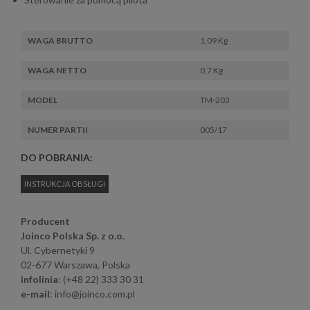
WAGA BRUTTO
1,09 Kg
WAGA NETTO
0,7 Kg
MODEL
TM-203
NUMER PARTII
005/17
DO POBRANIA:
INSTRUKCJA OBSŁUGI
Producent
Joinco Polska Sp. z o.o.
Ul. Cybernetyki 9
02-677 Warszawa, Polska
infolinia
: (+48 22) 333 30 31
e-mail
: info@joinco.com.pl