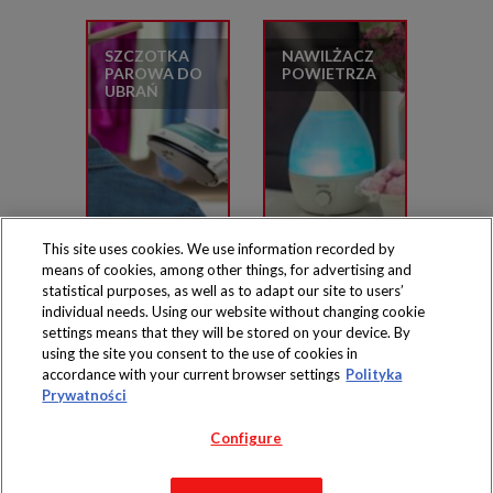
SZCZOTKA
NAWILŻACZ
PAROWA DO
POWIETRZA
UBRAŃ
This site uses cookies. We use information recorded by
means of cookies, among other things, for advertising and
statistical purposes, as well as to adapt our site to users’
individual needs. Using our website without changing cookie
settings means that they will be stored on your device. By
Produkty dostępne
using the site you consent to the use of cookies in
wyłącznie w sklepach
accordance with your current browser settings
Polityka
Prywatności
Configure
Copyright 2019 Jeronimo Martins Polska S.A.