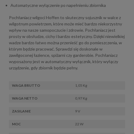
Automatyczne wyłączenie po napełnieniu zbiornika
Pochłaniacz wilgoci Hoffen to skuteczny sojusznik w walce z
wilgotnym powietrzem, które może mieć bardzo niekorzystny
wpływ na nasze samopoczucie i zdrowie. Pochłaniacz jest
prosty w obsłudze, cichy i bardzo estetyczny. Dzięki niewielkiej
wadze bardzo łatwo można przenieść go do pomieszczenia, w
którym będzie pracować. Sprawdzi się doskonale w
zawilgoconej łazience, spiżarni czy garderobie. Pochłaniacz
wyposażony jest w automatyczny wyłącznik, który wyłączy
urządzenie, gdy zbiornik będzie pełny.
WAGA BRUTTO
1,05 Kg
WAGA NETTO
0,97 Kg
ZASILANIE
9 V
MOC
22 W