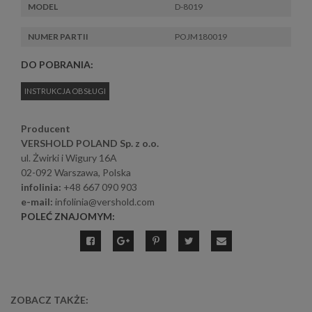
MODEL
D-8019
NUMER PARTII
POJM180019
DO POBRANIA:
INSTRUKCJA OBSŁUGI
Producent
VERSHOLD POLAND Sp. z o.o.
ul. Żwirki i Wigury 16A
02-092 Warszawa, Polska
infolinia:
+48 667 090 903
e-mail:
infolinia@vershold.com
POLEĆ ZNAJOMYM:
ZOBACZ TAKŻE: