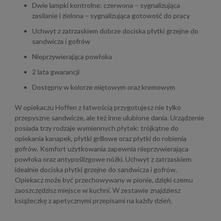
Dwie lampki kontrolne: czerwona – sygnalizująca
zasilanie i zielona – sygnalizująca gotowość do pracy
Uchwyt z zatrzaskiem dobrze dociska płytki grzejne do
sandwicza i gofrów
Nieprzywierająca powłoka
2 lata gwarancji
Dostępny w kolorze miętowym oraz kremowym
W opiekaczu Hoffen z łatwością przygotujesz nie tylko
przepyszne sandwicze, ale też inne ulubione dania. Urządzenie
posiada trzy rodzaje wymiennych płytek: trójkątne do
opiekania kanapek, płytki grillowe oraz płytki do robienia
gofrów. Komfort użytkowania zapewnia nieprzywierająca
powłoka oraz antypoślizgowe nóżki. Uchwyt z zatrzaskiem
idealnie dociska płytki grzejne do sandwicza i gofrów.
Opiekacz może być przechowywany w pionie, dzięki czemu
zaoszczędzisz miejsce w kuchni. W zestawie znajdziesz
książeczkę z apetycznymi przepisami na każdy dzień.