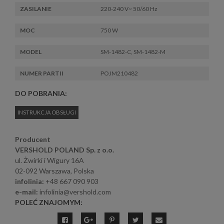
ZASILANIE
220-240 V~ 50/60 Hz
MOC
750 W
MODEL
SM-1482-C, SM-1482-M
NUMER PARTII
POJM210482
DO POBRANIA:
INSTRUKCJA OBSŁUGI
Producent
VERSHOLD POLAND Sp. z o.o.
ul. Żwirki i Wigury 16A
02-092 Warszawa, Polska
infolinia:
+48 667 090 903
e-mail:
infolinia@vershold.com
POLEĆ ZNAJOMYM: