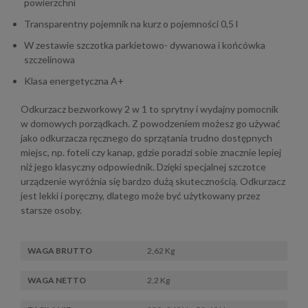
powierzchni
Transparentny pojemnik na kurz o pojemności 0,5 l
W zestawie szczotka parkietowo- dywanowa i końcówka
szczelinowa
Klasa energetyczna A+
Odkurzacz bezworkowy 2 w 1 to sprytny i wydajny pomocnik
w domowych porządkach. Z powodzeniem możesz go używać
jako odkurzacza ręcznego do sprzątania trudno dostępnych
miejsc, np. foteli czy kanap, gdzie poradzi sobie znacznie lepiej
niż jego klasyczny odpowiednik. Dzięki specjalnej szczotce
urządzenie wyróżnia się bardzo dużą skutecznością. Odkurzacz
jest lekki i poręczny, dlatego może być użytkowany przez
starsze osoby.
WAGA BRUTTO
2,62 Kg
WAGA NETTO
2,2 Kg