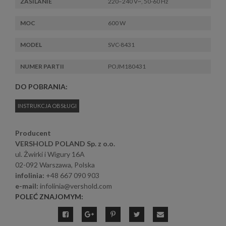
ZASILANIE
220–240 V~, 50-60 Hz
MOC
600 W
MODEL
SVC-8431
NUMER PARTII
POJM180431
DO POBRANIA:
INSTRUKCJA OBSŁUGI
Producent
VERSHOLD POLAND Sp. z o.o.
ul. Żwirki i Wigury 16A
02-092 Warszawa, Polska
infolinia:
+48 667 090 903
e-mail:
infolinia@vershold.com
POLEĆ ZNAJOMYM: