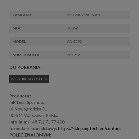
ZASILANIE
220-240V~50-60Hz
MOC
700 W
MODEL
AD-1592
NUMER PARTII
201912
DO POBRANIA:
INSTRUKCJA OBSŁUGI
Producent
mPTech Sp. z o.o.
ul. Nowogrodzka 31
00-511 Warszawa, Polska
infolinia:
(+48 71) 71 77 400
formularz kontaktowy:
https://sklep.mptech.eu/contact
POLEĆ ZNAJOMYM: