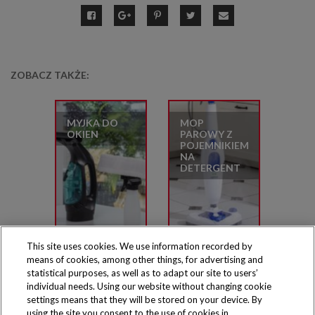
ZOBACZ TAKŻE:
MYJKA DO
MOP
OKIEN
PAROWY Z
POJEMNIKIEM
NA
DETERGENT
This site uses cookies. We use information recorded by
means of cookies, among other things, for advertising and
statistical purposes, as well as to adapt our site to users’
individual needs. Using our website without changing cookie
settings means that they will be stored on your device. By
Produkty dostępne
using the site you consent to the use of cookies in