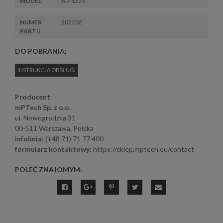
MODEL
AD-1225
NUMER
202202
PARTII
DO POBRANIA:
INSTRUKCJA OBSŁUGI
Producent
mPTech Sp. z o.o.
ul. Nowogrodzka 31
00-511 Warszawa, Polska
infolinia:
(+48 71) 71 77 400
formularz kontaktowy:
https://sklep.mptech.eu/contact
POLEĆ ZNAJOMYM: