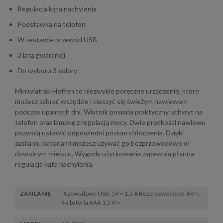
Regulacja kąta nachylenia
Podstawka na telefon
W zestawie przewód USB
3 lata gwarancji
Do wyboru 3 kolory
Miniwiatrak Hoffen to niezwykle poręczne urządzenie, które
możesz zabrać wszędzie i cieszyć się świeżym nawiewem
podczas upalnych dni. Wiatrak posiada praktyczny uchwyt na
telefon oraz lampkę z regulacją mocy. Dwie prędkości nawiewu
pozwolą ustawić odpowiedni poziom chłodzenia. Dzięki
zasilaniu bateriami możesz używać go bezprzewodowo w
dowolnym miejscu. Wygodę użytkowania zapewnia płynna
regulacja kąta nachylenia.
ZASILANIE
Przewodowe USB: 5V ⎓ 1,5 A Bezprzewodowe: 6V ⎓,
4 x bateria AAA 1,5 V ⎓