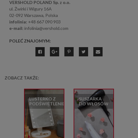
VERSHOLD POLAND Sp. z o.o.
ul. Żwirki i Wigury 16A
02-092 Warszawa, Polska
infolinia:
+48 667 090 903
e-mail:
infolinia@vershold.com
POLEĆ ZNAJOMYM:
ZOBACZ TAKŻE:
LUSTERKO Z
SUSZARKA
PODŚWIETLENIEM
DO WŁOSÓW