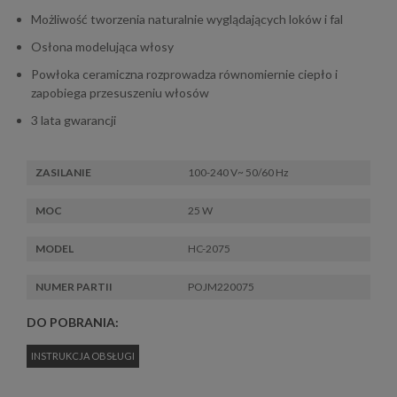
Możliwość tworzenia naturalnie wyglądających loków i fal
Osłona modelująca włosy
Powłoka ceramiczna rozprowadza równomiernie ciepło i
zapobiega przesuszeniu włosów
3 lata gwarancji
ZASILANIE
100-240 V~ 50/60 Hz
MOC
25 W
MODEL
HC-2075
NUMER PARTII
POJM220075
DO POBRANIA:
INSTRUKCJA OBSŁUGI