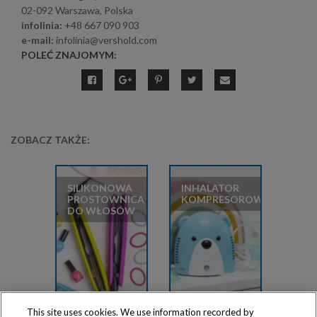
02-092 Warszawa, Polska
infolinia:
+48 667 090 903
e-mail:
infolinia@vershold.com
POLEĆ ZNAJOMYM:
ZOBACZ TAKŻE:
SILIKONOWA
INHALATOR
PROSTOWNICA
KOMPRESOROWY
DO WŁOSÓW
This site uses cookies. We use information recorded by