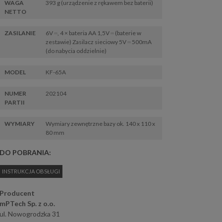
WAGA
393 g (urządzenie z rękawem bez baterii)
NETTO
ZASILANIE
6V ⎓, 4 × bateria AA 1,5V ⎓ (baterie w
zestawie) Zasilacz sieciowy 5V ⎓ 500mA
(do nabycia oddzielnie)
MODEL
KF-65A
NUMER
202104
PARTII
WYMIARY
Wymiary zewnętrzne bazy ok. 140 x 110 x
80 mm
DO POBRANIA:
INSTRUKCJA OBSŁUGI
Producent
mPTech Sp. z o.o.
ul. Nowogrodzka 31