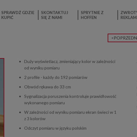
SPRAWDŹ GDZIE
SKONTAKTUJ
SPRYTNIE Z
ZWROTY
KUPIĆ
SIĘ Z NAMI
HOFFEN
REKLAM
<POPRZEDN
Duży wyświetlacz, zmieniający kolor w zależności
od wyniku pomiaru
2 profile - każdy do 192 pomiarów
Obwód rękawa do 33 cm
Sygnalizacja poruszenia kontroluje prawidłowość
wykonanego pomiaru
W zależności od wyniku pomiaru ekran świeci w 1
z 3 kolorów
Odczyt pomiaru w języku polskim