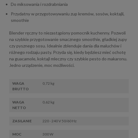
Do miksowania i rozdrabniania
Przydatny w przygotowywaniu zup kremów, sosów, koktajli,
smoothie
Blender ręczny to niezastąpiony pomocnik kuchenny. Pozwoli
na szybkie przygotowanie smacznego smoothie, gładkiej zupy
czy pysznego sosu. Idealnie zblenduje dania dla maluchów i
różnego rodzaju pasty. Przyda się, kiedy będziesz mieć ochotę
na guacamole, koktajl mleczny czy szybkie pesto do makaronu.
Jedno urządzenie, moc możliwości.
WAGA
0,72 kg
BRUTTO
WAGA
0,62 kg
NETTO
ZASILANIE
220 - 240 V 50/60 Hz
MOC
300 W