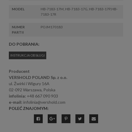
MODEL
HB-7183-17M, HB-7183-17G, HB-7183-17P,HB-
7183-17R
NUMER
POJM170183
PARTII
DO POBRANIA:
INSTRUKCJA OBSŁUGI
Producent
VERSHOLD POLAND Sp. z o.o.
ul. Żwirki i Wigury 16A
02-092 Warszawa, Polska
infolinia:
+48 667 090 903
e-mail:
infolinia@vershold.com
POLEĆ ZNAJOMYM: