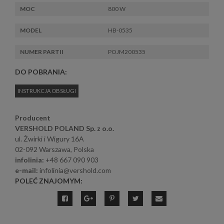
MOC
800 W
MODEL
HB-0535
NUMER PARTII
POJM200535
DO POBRANIA:
INSTRUKCJA OBSŁUGI
Producent
VERSHOLD POLAND Sp. z o.o.
ul. Żwirki i Wigury 16A
02-092 Warszawa, Polska
infolinia:
+48 667 090 903
e-mail:
infolinia@vershold.com
POLEĆ ZNAJOMYM: