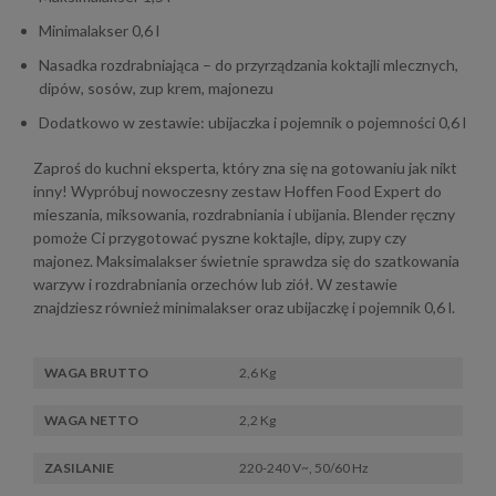
Minimalakser 0,6 l
Nasadka rozdrabniająca – do przyrządzania koktajli mlecznych,
dipów, sosów, zup krem, majonezu
Dodatkowo w zestawie: ubijaczka i pojemnik o pojemności 0,6 l
Zaproś do kuchni eksperta, który zna się na gotowaniu jak nikt
inny! Wypróbuj nowoczesny zestaw Hoffen Food Expert do
mieszania, miksowania, rozdrabniania i ubijania. Blender ręczny
pomoże Ci przygotować pyszne koktajle, dipy, zupy czy
majonez. Maksimalakser świetnie sprawdza się do szatkowania
warzyw i rozdrabniania orzechów lub ziół. W zestawie
znajdziesz również minimalakser oraz ubijaczkę i pojemnik 0,6 l.
WAGA BRUTTO
2,6 Kg
WAGA NETTO
2,2 Kg
ZASILANIE
220-240 V~, 50/60 Hz