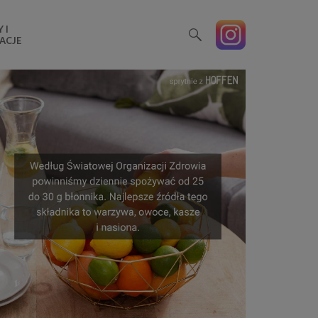
 I
ACJE