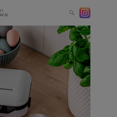
 I
ACJE