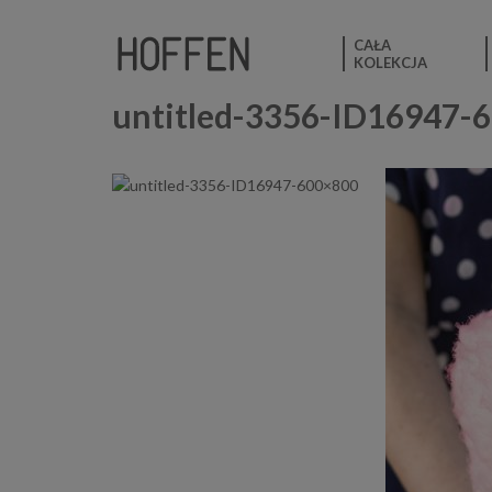
CAŁA
KOLEKCJA
untitled-3356-ID16947-