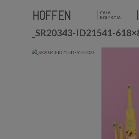
CAŁA
KOLEKCJA
_SR20343-ID21541-618×