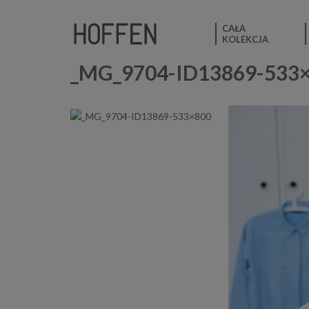
CAŁA
KOLEKCJA
_MG_9704-ID13869-533