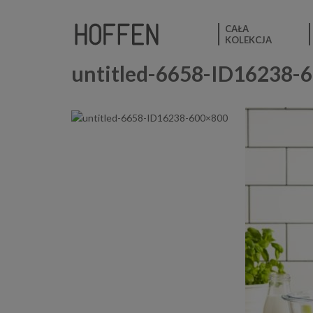
CAŁA
KOLEKCJA
untitled-6658-ID16238-