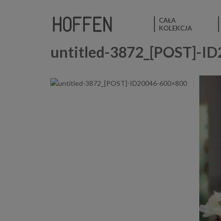
CAŁA
KOLEKCJA
untitled-3872_[POST]-I