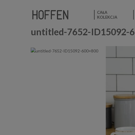
CAŁA
KOLEKCJA
untitled-7652-ID15092-