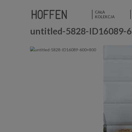
CAŁA
KOLEKCJA
untitled-5828-ID16089-