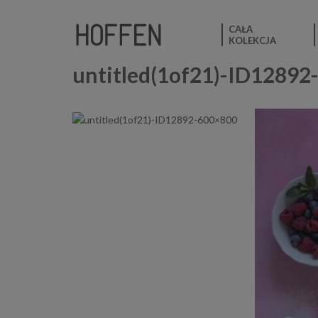
CAŁA
KOLEKCJA
untitled(1of21)-ID12892