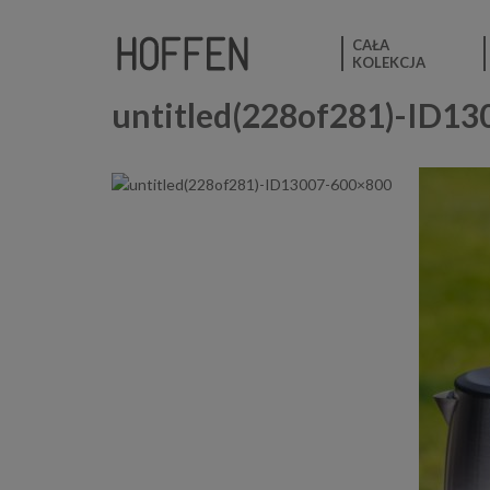
CAŁA
KOLEKCJA
untitled(228of281)-ID1