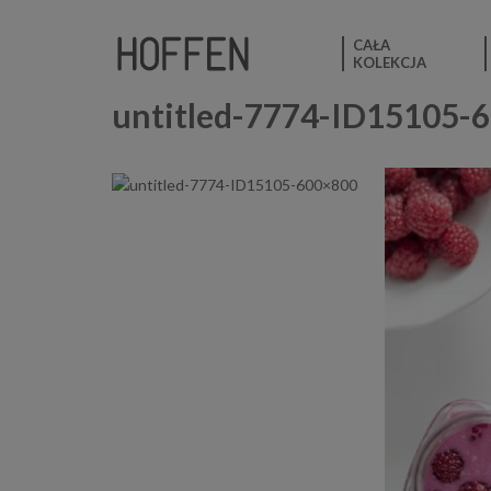
CAŁA
KOLEKCJA
untitled-7774-ID15105-