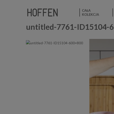
CAŁA
KOLEKCJA
untitled-7761-ID15104-