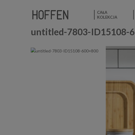
CAŁA
KOLEKCJA
untitled-7803-ID15108-