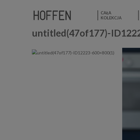
CAŁA
KOLEKCJA
untitled(47of177)-ID122