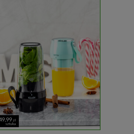
49,99
zł
sztuka