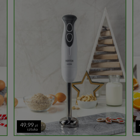
49,99
zł
sztuka