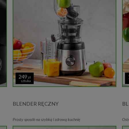
249
zł
sztuka
BLENDER RĘCZNY
BL
Prosty sposób na szybką i zdrową kuchnię
Ostr