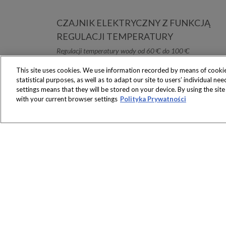
CZAJNIK ELEKTRYCZNY Z FUNKCJĄ
REGULACJI TEMPERATURY
Regulacji temperatury wody od 60 ͦC do 100 ͦC
This site uses cookies. We use information recorded by means of cookie
statistical purposes, as well as to adapt our site to users’ individual n
settings means that they will be stored on your device. By using the sit
with your current browser settings
Polityka Prywatności