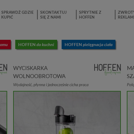
SPRAWDŹ GDZIE
SKONTAKTUJ
SPRYTNIE Z
ZWROTY
KUPIĆ
SIĘ Z NAMI
HOFFEN
REKLAM
domu
HOFFEN
do kuchni
HOFFEN
pielęgnacja ciała
WYCISKARKA
MA
WOLNOOBROTOWA
SZ
Wydajność, płynna i jednocześnie cicha praca
Połą