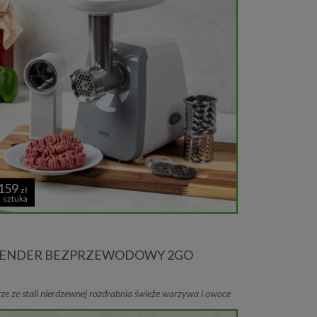
159
zł
sztuka
ENDER BEZPRZEWODOWY 2GO
ze ze stali nierdzewnej rozdrabnia świeże warzywa i owoce