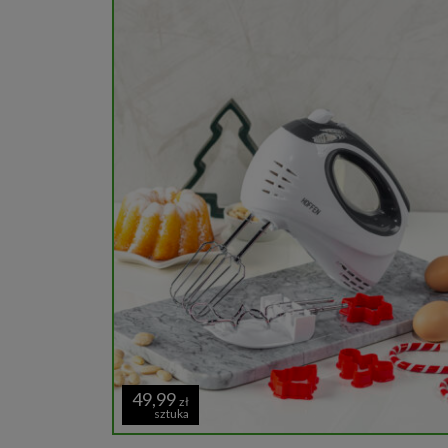
49,99
zł
sztuka