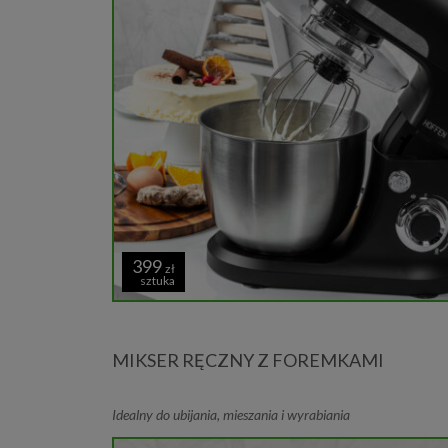
399
zł
sztuka
MIKSER RĘCZNY Z FOREMKAMI
Idealny do ubijania, mieszania i wyrabiania