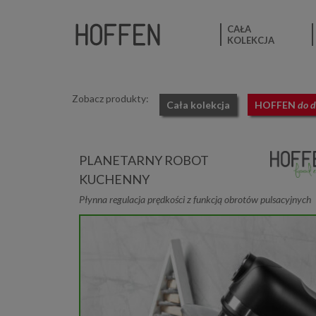
CAŁA
KOLEKCJA
Zobacz produkty:
Cała kolekcja
HOFFEN
do 
PLANETARNY ROBOT
KUCHENNY
Płynna regulacja prędkości z funkcją obrotów pulsacyjnych