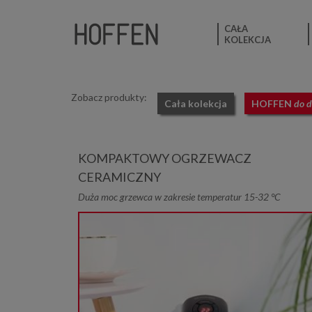
CAŁA
KOLEKCJA
Zobacz produkty:
Cała kolekcja
HOFFEN
do 
KOMPAKTOWY OGRZEWACZ
CERAMICZNY
Duża moc grzewca w zakresie temperatur 15-32 °C