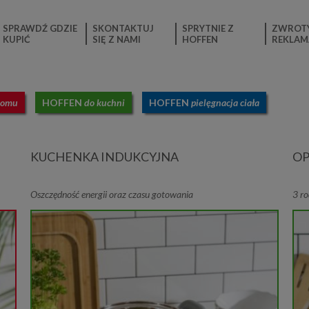
SPRAWDŹ GDZIE
SKONTAKTUJ
SPRYTNIE Z
ZWROTY
KUPIĆ
SIĘ Z NAMI
HOFFEN
REKLAM
domu
HOFFEN
do kuchni
HOFFEN
pielęgnacja ciała
KUCHENKA INDUKCYJNA
OP
Oszczędność energii oraz czasu gotowania
3 r