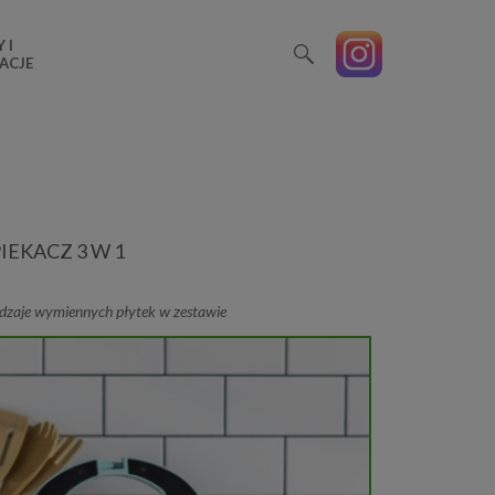
 I
ACJE
IEKACZ 3 W 1
odzaje wymiennych płytek w zestawie