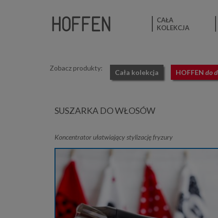
CAŁA
KOLEKCJA
Zobacz produkty:
Cała kolekcja
HOFFEN
do 
SUSZARKA DO WŁOSÓW
Koncentrator ułatwiający stylizację fryzury