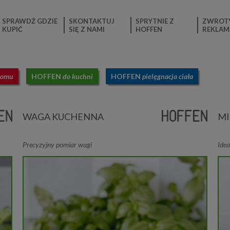
SPRAWDŹ GDZIE
SKONTAKTUJ
SPRYTNIE Z
ZWROTY
KUPIĆ
SIĘ Z NAMI
HOFFEN
REKLAM
domu
HOFFEN
do kuchni
HOFFEN
pielęgnacja ciała
WAGA KUCHENNA
MI
Precyzyjny pomiar wagi
Idea