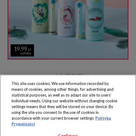
19,99
zł
sztuka
This site uses cookies. We use information recorded by
means of cookies, among other things, for advertising and
Produkty dostępne
wyłącznie w sklepach
statistical purposes, as well as to adapt our site to users’
individual needs. Using our website without changing cookie
settings means that they will be stored on your device. By
using the site you consent to the use of cookies in
accordance with your current browser settings
Polityka
Prywatności
Copyright 2019 Jeronimo Martins Polska S.A.
Regulamin serwisu
Polityka prywatności
Configure