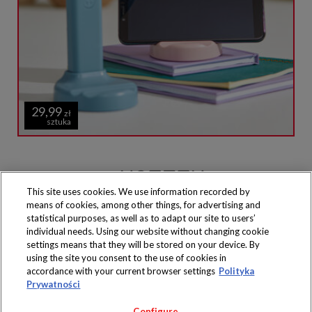
29,99
zł
sztuka
This site uses cookies. We use information recorded by
means of cookies, among other things, for advertising and
Produkty dostępne
wyłącznie w sklepach
statistical purposes, as well as to adapt our site to users’
individual needs. Using our website without changing cookie
settings means that they will be stored on your device. By
using the site you consent to the use of cookies in
accordance with your current browser settings
Polityka
Prywatności
Copyright 2019 Jeronimo Martins Polska S.A.
Regulamin serwisu
Polityka prywatności
Configure