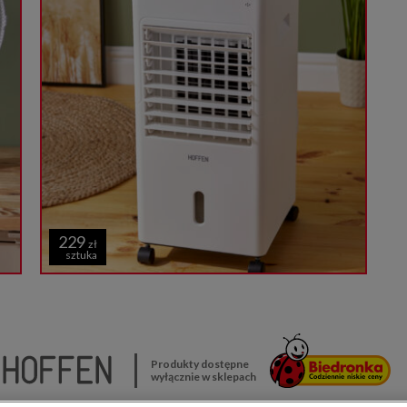
229
zł
sztuka
Produkty dostępne
wyłącznie w sklepach