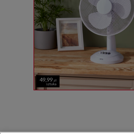
49,99
zł
sztuka