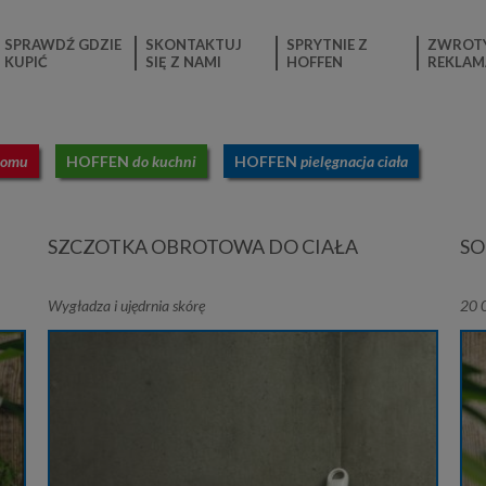
SPRAWDŹ GDZIE
SKONTAKTUJ
SPRYTNIE Z
ZWROTY
KUPIĆ
SIĘ Z NAMI
HOFFEN
REKLAM
domu
HOFFEN
do kuchni
HOFFEN
pielęgnacja ciała
SZCZOTKA OBROTOWA DO CIAŁA
SO
Wygładza i ujędrnia skórę
20 