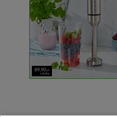
89,90
zł
sztuka