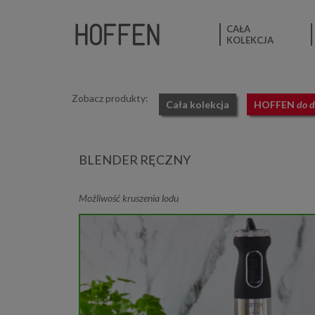
CAŁA
KOLEKCJA
Zobacz produkty:
Cała kolekcja
HOFFEN
do 
BLENDER RĘCZNY
Możliwość kruszenia lodu