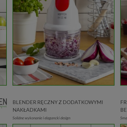
BLENDER RĘCZNY Z DODATKOWYMI
F
NAKŁADKAMI
BE
Solidne wykonanie i elagancki design
Smaż