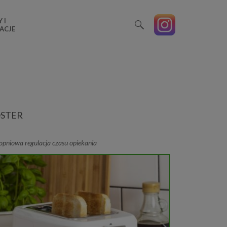
 I
ACJE
STER
opniowa regulacja czasu opiekania