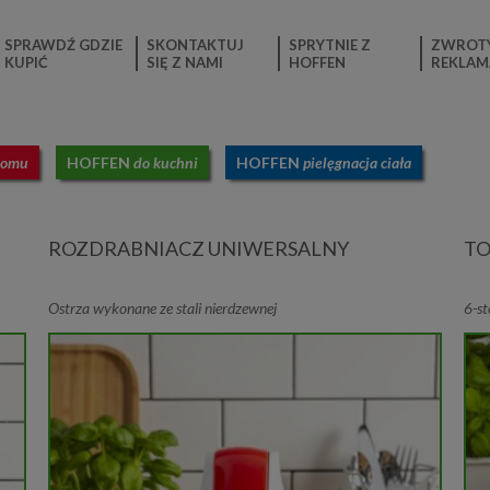
SPRAWDŹ GDZIE
SKONTAKTUJ
SPRYTNIE Z
ZWROTY
KUPIĆ
SIĘ Z NAMI
HOFFEN
REKLAM
domu
HOFFEN
do kuchni
HOFFEN
pielęgnacja ciała
ROZDRABNIACZ UNIWERSALNY
TO
Ostrza wykonane ze stali nierdzewnej
6-st