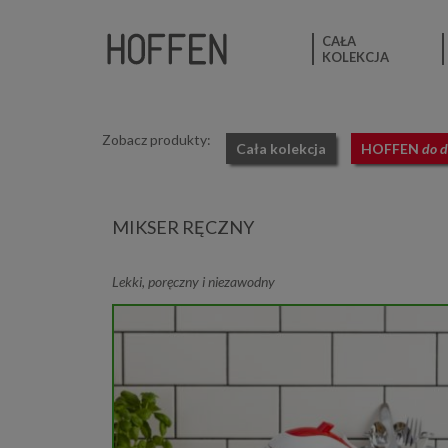
CAŁA
KOLEKCJA
Zobacz produkty:
Cała kolekcja
HOFFEN
do 
MIKSER RĘCZNY
Lekki, poręczny i niezawodny