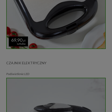
69,90
zł
sztuka
CZAJNIK ELEKTRYCZNY
Podświetlenie LED