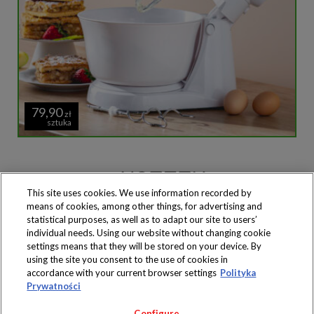
79,90
zł
sztuka
This site uses cookies. We use information recorded by
means of cookies, among other things, for advertising and
Produkty dostępne
wyłącznie w sklepach
statistical purposes, as well as to adapt our site to users’
individual needs. Using our website without changing cookie
settings means that they will be stored on your device. By
using the site you consent to the use of cookies in
accordance with your current browser settings
Polityka
Prywatności
Copyright 2019 Jeronimo Martins Polska S.A.
Regulamin serwisu
Polityka prywatności
Configure