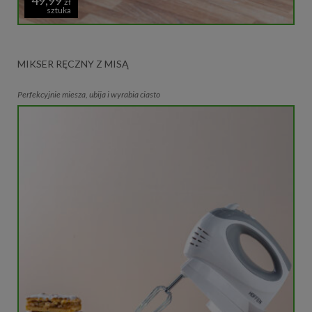
zł
sztuka
MIKSER RĘCZNY Z MISĄ
Perfekcyjnie miesza, ubija i wyrabia ciasto