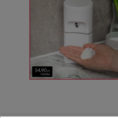
54,90
zł
sztuka