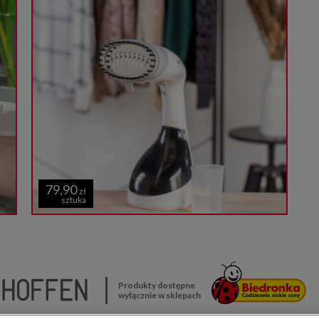
79,90
zł
sztuka
Produkty dostępne
wyłącznie w sklepach